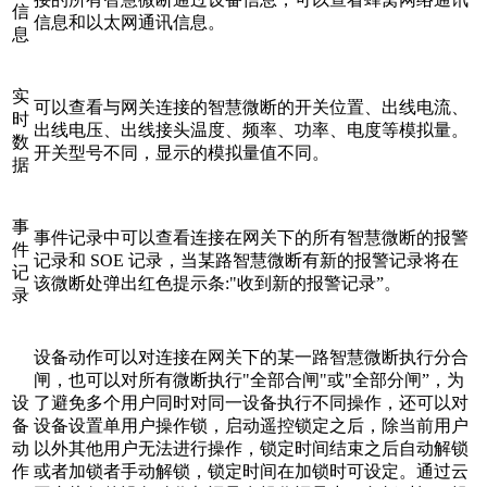
信
信息和以太网通讯信息。
息
实
可以查看与网关连接的智慧微断的开关位置、出线电流、
时
出线电压、出线接头温度、频率、功率、电度等模拟量。
数
开关型号不同，显示的模拟量值不同。
据
事
事件记录中可以查看连接在网关下的所有智慧微断的报警
件
记录和 SOE 记录，当某路智慧微断有新的报警记录将在
记
该微断处弹出红色提示条:"收到新的报警记录”。
录
设备动作可以对连接在网关下的某一路智慧微断执行分合
闸，也可以对所有微断执行"全部合闸"或"全部分闸”，为
设
了避免多个用户同时对同一设备执行不同操作，还可以对
备
设备设置单用户操作锁，启动遥控锁定之后，除当前用户
动
以外其他用户无法进行操作，锁定时间结束之后自动解锁
作
或者加锁者手动解锁，锁定时间在加锁时可设定。通过云