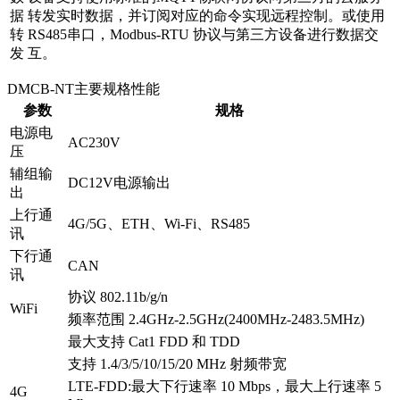
据
转发实时数据，并订阅对应的命令实现远程控制。或使用
转
RS485串口，Modbus-RTU 协议与第三方设备进行数据交
发
互。
DMCB-NT主要规格性能
参数
规格
电源电
AC230V
压
辅组输
DC12V电源输出
出
上行通
4G/5G、ETH、Wi-Fi、RS485
讯
下行通
CAN
讯
协议 802.11b/g/n
WiFi
频率范围 2.4GHz-2.5GHz(2400MHz-2483.5MHz)
最大支持 Cat1 FDD 和 TDD
支持 1.4/3/5/10/15/20 MHz 射频带宽
LTE-FDD:最大下行速率 10 Mbps，最大上行速率 5
4G